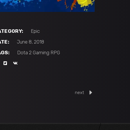
ATEGORY:
Epic
ATE:
June 8, 2018
AGS:
Dota 2
Gaming
RPG
next